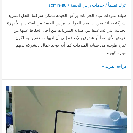
اترك تعليقاً
/
خدمات راس الخيمة
/
admin-au
صيانة مبردات مياه الخزانات برأس الخيمة تتمكن شركتنا الحل السريع
شركة صيانة مبردات مياه الخزانات برأس الخيمة من استخدام الأجهزة
الحديثة التي تُساعدها في صيانة المبردات من أجل الحفاظ عليها من
تعرضها لأي صدأ أو شقوق بالإضافة إلى أن لديها مهندسين يمتلكون
خبرة طويلة في صيانة المبردات كما أنه يوجد عمال بالشركة لديهم
مهارة كبيرة
صيانة
قراءة المزيد »
مبردات
مياه
الخزانات
برأس
الخيمة
01000173541للايجار