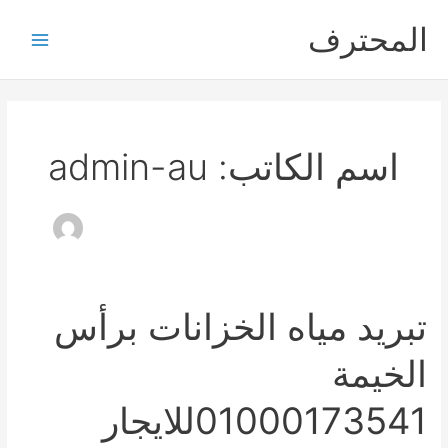
خطي
المحترف
لى
Main
لمحتوى
Menu
اسم الكاتب: admin-au
تبريد مياه الخزانات برأس
الخيمة
01000173541للايجار