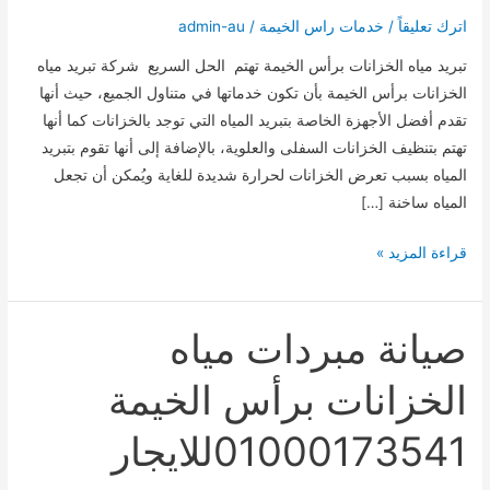
اترك تعليقاً
/
خدمات راس الخيمة
/
admin-au
تبريد مياه الخزانات برأس الخيمة تهتم الحل السريع شركة تبريد مياه
الخزانات برأس الخيمة بأن تكون خدماتها في متناول الجميع، حيث أنها
تقدم أفضل الأجهزة الخاصة بتبريد المياه التي توجد بالخزانات كما أنها
تهتم بتنظيف الخزانات السفلى والعلوية، بالإضافة إلى أنها تقوم بتبريد
المياه بسبب تعرض الخزانات لحرارة شديدة للغاية ويُمكن أن تجعل
المياه ساخنة […]
تبريد
قراءة المزيد »
مياه
الخزانات
برأس
صيانة مبردات مياه
الخيمة
الخزانات برأس الخيمة
01000173541للايجار
01000173541للايجار