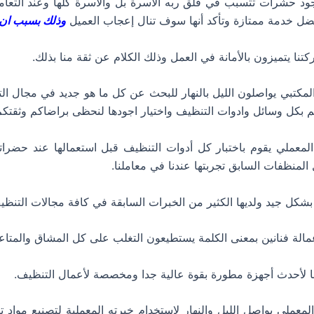
جود حشرات تتسبب في قلق ربه الأسرة بل والاسرة كلها وعند التع
ل خدمة ممتازة وتأكد أنها سوف تنال إعجاب العميل
وذلك بسبب ان:
نا يتميزون بالأمانة في العمل وذلك الكلام عن ثقة منا بذلك.
لمكتبي يواصلون الليل بالنهار للبحث عن كل ما هو جديد في مجال ال
م بكل وسائل وادوات التنظيف واختيار اجودها لنحظى براضاكم وثقتكم
لمعملي يقوم باختبار كل أدوات التنظيف قبل استعمالها عند حضرا
لمنظفات السابق تجربتها عندنا في معاملنا.
بشكل جيد ولديها الكثير من الخبرات السابقة في كافة مجالات التنظي
عمالة فنانين بمعنى الكلمة يستطيعون التغلب على كل المشاق والمتا
ا لأحدث أجهزة مطورة بقوة عالية جدا ومخصصة لأعمال التنظيف.
لمعملي يواصل الليل والنهار لاستخدام خبرته المعملية لتصنيع مواد