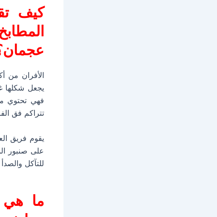
كيف تق
المطاب
عجمان
؟
الأفران من أ
يجعل شكلها غي
فهي تحتوي مو
تتراكم فق الف
يقوم فريق الع
على صنبور الم
للتآكل والصدأ
ما هي 