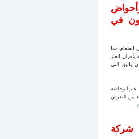
أحواض
ون في
 الطعام مما
بأفران الغاز
 والبق التي
 عليها وخاصة
اء من التعرض
.
ن
ش
ركة