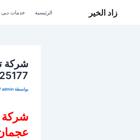
خطي
زاد الخير
لى
الرئيسية
خدمات دبى
لمحتوى
شركة ت
25177
بواسطة
admin
/
ش
ركة 
عجمان 02025177