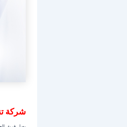
شركة تن
يصل فريق العم