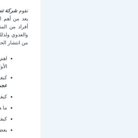
تقوم
شركة تنظ
يعد من أهم ال
أفراد من الم
والعدوي ولذل
من انتشار الح
اهم 
الأو
كيف
عجم
كيف 
ما ه
كيف 
بعض 