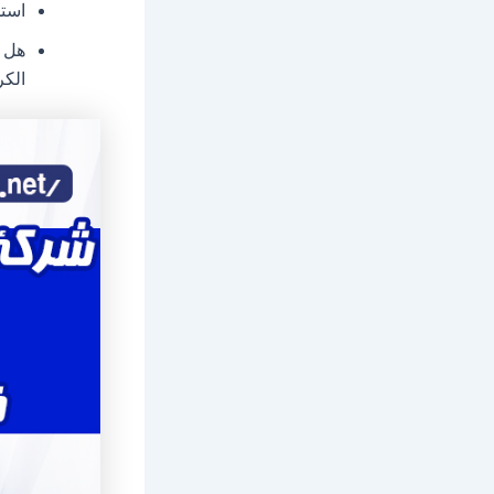
استخ
هل 
الكر