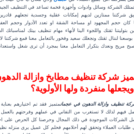
متلك الشركة وسائل وادوات وأجهزة فخمة تساعد في التنظيف الجيد
يق شركتنا ممتازين لديهم إمكانات عقلية وجسدية تجعلهم قادري
 كان حجم المجهود او مساحة الشقة او تعدد الأدوار وحجم الع
بتوليتنا ثقتك واللجوء الينا لأنهاء مهام تنظيف بيتك لمناسباتك ال
وسعنا لننال ثقتك ونجعلك سعيد وفخور بالتعامل معنا فمع شركتنا لا 
 مريح ونعدك بتكرار التعامل معنا بمجرد أن ترى شغل واستعداد
يميز شركة تنظيف مطابخ وازالة الدهو
جعلها منفردة ولها الأولوية؟
ة تنظيف وازالة الدهون في عجمان
متميز فقد تم اختيارهم بعناي
مل فيهم لذلك لا تستغرب من التفاني في عملهم وفرحتهم بالعمل و
 الشركات الموجودة في ذلك المجال وحرصنا كل الحرص على اخت
 طلبات العملاء وتحقق لهم أحلامهم فحلم كل عميل يرى منزله نظيف