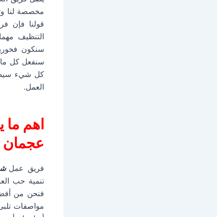
مخصصة لنا وت
قولنا فإن فر
التنظيف مهما
سنكون فخورين 
سنفعل كل ما ب
كل شيء سيصبح
العمل.
اهم ما 
عجمان وي
فريق عمل
شرك
تنمية حب الع
فنحن من أفضل
مواصفات تلبى