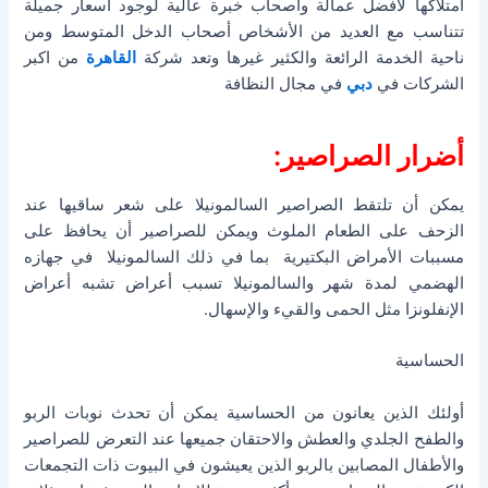
امتلاكها لأفضل عمالة وأصحاب خبرة عالية لوجود أسعار جميلة
تتناسب مع العديد من الأشخاص أصحاب الدخل المتوسط ومن
ناحية الخدمة الرائعة والكثير غيرها وتعد شركة
القاهرة
من اكبر
الشركات في
دبي
في مجال النظافة
أضرار الصراصير:
يمكن أن تلتقط الصراصير السالمونيلا على شعر ساقيها عند
الزحف على الطعام الملوث ويمكن للصراصير أن يحافظ على
مسببات الأمراض البكتيرية بما في ذلك السالمونيلا في جهازه
الهضمي لمدة شهر والسالمونيلا تسبب أعراض تشبه أعراض
الإنفلونزا مثل الحمى والقيء والإسهال.
الحساسية
أولئك الذين يعانون من الحساسية يمكن أن تحدث نوبات الربو
والطفح الجلدي والعطش والاحتقان جميعها عند التعرض للصراصير
والأطفال المصابين بالربو الذين يعيشون في البيوت ذات التجمعات